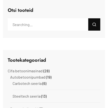
Otsi tooteid
Tootekategooriad
Cifa betoonimasinad
(28)
Autobetoonipumbad
(19)
Carbotech seeria
(6)
Steeltech seeria
(13)