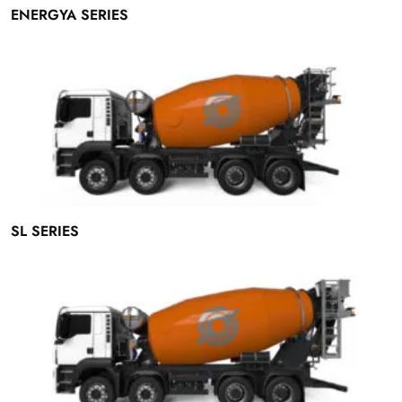
ENERGYA SERIES
SL SERIES