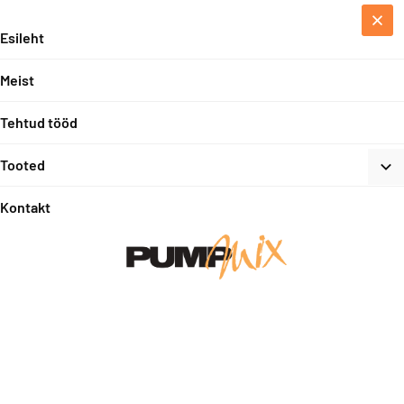
Esileht
Meist
Tehtud tööd
Tooted
Kontakt