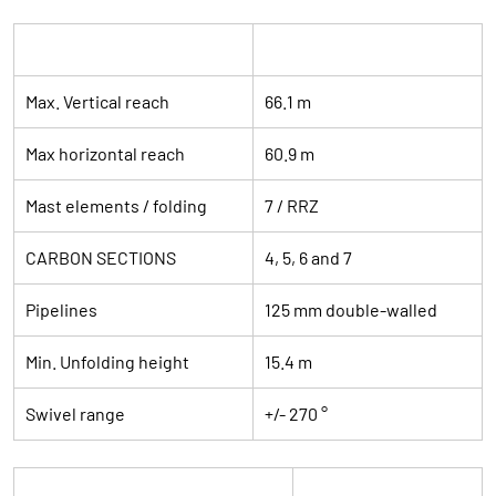
Distribution boom type
B7RRZ 67/62
Max. Vertical reach
66.1 m
Max horizontal reach
60.9 m
Mast elements / folding
7 / RRZ
CARBON SECTIONS
4, 5, 6 and 7
Pipelines
125 mm double-walled
Min. Unfolding height
15.4 m
Swivel range
+/- 270 °
Pump unit type
HP 1808 ECX