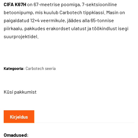
CIFA K67H
on 67-meetrise poomiga, 7-sektsiooniline
betoonipump, mis kuulub Carbotech tippklassi. Masin on
paigaldatud 12×4 veermikule, jäädes alla 65-tonnise
piirkaalu, pakkudes erakordset ulatust ja töökindlust isegi
suurprojektidel.
Kategooria:
Carbotech seeria
Küsi pakkumist
Kirjeldus
Omadused: