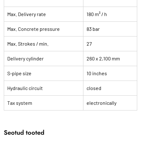
Max. Delivery rate
180 m³ / h
Max. Concrete pressure
83 bar
Max. Strokes / min.
27
Delivery cylinder
260 x 2,100 mm
S-pipe size
10 inches
Hydraulic circuit
closed
Tax system
electronically
Seotud tooted