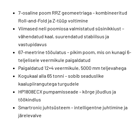
7-osaline poom RRZ geomeetriaga – kombineeritud
Roll-and-Fold ja Z-tüüp voltimine
Viimased neli poomiosa valmistatud süsinikkiust –
vähendatud kaal, suurendatud stabiilsus ja
vastupidavus
67-meetrine tööulatus – pikim poom, mis on kunagi 6-
teljelisele veermikule paigaldatud
Paigaldatud 12×4 veermikule, 5000 mm teljevahega
Kogukaal alla 65 tonni – sobib seaduslike
kaalupiirangutega turgudele
HP1808ECX pumpamisseade – kõrge jõudlus ja
töökindlus
Smartronic juhtsüsteem – intelligentne juhtimine ja
järelevalve